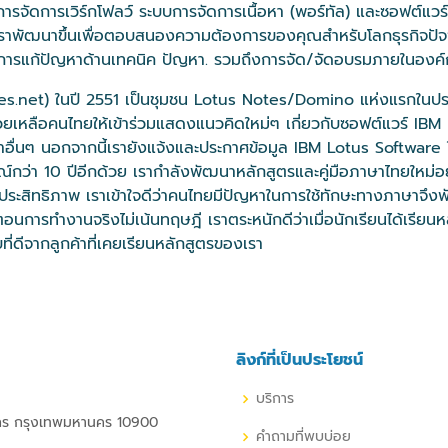
ัดการเวิร์กโฟลว์ ระบบการจัดการเนื้อหา (พอร์ทัล) และซอฟต์แวร์อื่
เราพัฒนาขึ้นเพื่อตอบสนองความต้องการของคุณสำหรับโลกธุรกิจปัจจุ
ะการแก้ปัญหาด้านเทคนิค ปัญหา. รวมถึงการจัด/จัดอบรมภายในองค์กร
tes.net) ในปี 2551 เป็นชุมชน Lotus Notes/Domino แห่งแรกในปร
วยเหลือคนไทยให้เข้าร่วมแสดงแนวคิดใหม่ๆ เกี่ยวกับซอฟต์แวร์ IB
ื่นๆ นอกจากนี้เรายังแจ้งและประกาศข้อมูล IBM Lotus Software ใ
กว่า 10 ปีอีกด้วย เรากำลังพัฒนาหลักสูตรและคู่มือภาษาไทยใหม่อย
ระสิทธิภาพ เราเข้าใจดีว่าคนไทยมีปัญหาในการใช้ทักษะทางภาษาจึงพั
ตอนการทำงานจริงไม่เน้นทฤษฎี เราตระหนักดีว่าเมื่อนักเรียนได้เรีย
บที่ดีจากลูกค้าที่เคยเรียนหลักสูตรของเรา
ลิงก์ที่เป็นประโยชน์
บริการ
กร กรุงเทพมหานคร 10900
คำถามที่พบบ่อย