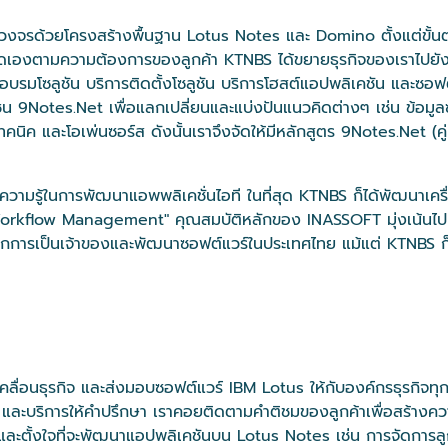
รบวงจรด้วยโครงสร้างพื้นฐาน Lotus Notes และ Domino ตั้งแต่ข
เองตามความต้องการของลูกค้า KTNBS ได้ขยายธุรกิจของเราไปยังองค
ึกอบรมโซลูชัน บริการติดตั้งโซลูชัน บริการโฮสต์แอปพลิเคชัน และ
ชน 9Notes.Net เพื่อแลกเปลี่ยนและแบ่งปันแนวคิดต่างๆ เช่น ข้อมู
และโอเพ่นซอร์ส ดังนั้นเราจึงจัดให้มีหลักสูตร 9Notes.Net (คู่มือ
วามรู้ในการพัฒนาแอพพลิเคชั่นไอที ในที่สุด KTNBS ก็ได้พัฒนาเครื
Workflow Management" คุณสมบัติหลักของ INASSOFT มุ่งเน้นไปที่ย
จากการเป็นเจ้าของและพัฒนาซอฟต์แวร์ในประเทศไทย แม้แต่ KTNBS ก็
ับเคลื่อนธุรกิจ และส่งมอบซอฟต์แวร์ IBM Lotus ให้กับองค์กรธุรกิจท
และบริการให้คำปรึกษา เราคอยติดตามคำติชมของลูกค้าเพื่อสร้างค
ละตั้งใจที่จะพัฒนาแอปพลิเคชันบน Lotus Notes เช่น การจัดการลู