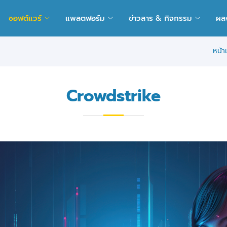
ซอฟต์แวร์
แพลตฟอร์ม
ข่าวสาร & กิจกรรม
ผล
หน้า
Crowdstrike