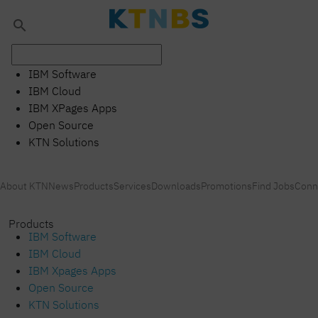
search
IBM Software
IBM Cloud
IBM XPages Apps
Open Source
KTN Solutions
About KTN
News
Products
Services
Downloads
Promotions
Find Jobs
Conn
arrow_drop_down
Products
Select Solution
IBM Software
IBM Cloud
IBM Xpages Apps
Open Source
KTN Solutions