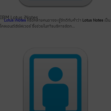
IBM Lotus iNotes
Lotus iNotes
หรือหลายคนอาจจะรู้จักดีกับคำว่า
Lotus Notes
เป็น
ไคลเอนต์เซิร์ฟเวอร์ ซึ่งช่วยในกาีรบริหารจัดก...