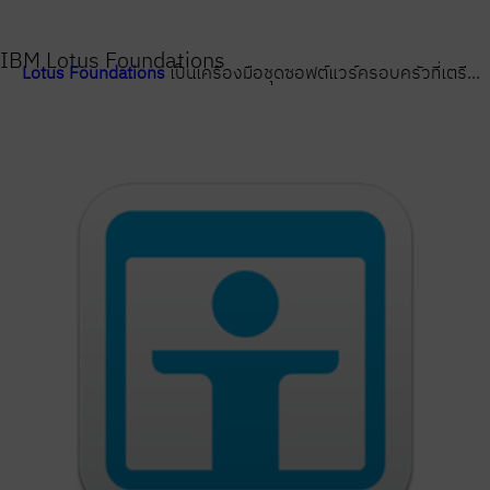
IBM Lotus Foundations
Lotus Foundations
เป็นเครื่องมือชุดซอฟต์แวร์ครอบครัวที่เตรี...