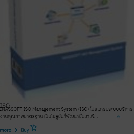
ISO
INASSOFT ISO Management System (ISO) โปรแกรมระบบบริหาร
งานคุณภาพมาตรฐาน เป็นโซลูชันที่พัฒนาขึ้นมาเพื่...
expand_less
add_shopping_cart
add_shopping_cart
add_shopping_cart
add_shopping_cart
add_shopping_cart
add_shopping_cart
add_shopping_cart
add_shopping_cart
add_shopping_cart
add_shopping_cart
add_shopping_cart
add_shopping_cart
add_shopping_cart
add_shopping_cart
add_shopping_cart
add_shopping_cart
add_shopping_cart
add_shopping_cart
add_shopping_cart
add_shopping_cart
add_shopping_cart
add_shopping_cart
add_shopping_cart
add_shopping_cart
add_shopping_cart
add_shopping_cart
add_shopping_cart
add_shopping_cart
add_shopping_cart
add_shopping_cart
add_shopping_cart
add_shopping_cart
add_shopping_cart
add_shopping_cart
add_shopping_cart
add_shopping_cart
add_shopping_cart
add_shopping_cart
add_shopping_cart
add_shopping_cart
add_shopping_cart
add_shopping_cart
add_shopping_cart
add_shopping_cart
add_shopping_cart
add_shopping_cart
add_shopping_cart
add_shopping_cart
add_shopping_cart
add_shopping_cart
add_shopping_cart
add_shopping_cart
add_shopping_cart
add_shopping_cart
add_shopping_cart
add_shopping_cart
add_shopping_cart
add_shopping_cart
add_shopping_cart
add_shopping_cart
add_shopping_cart
add_shopping_cart
add_shopping_cart
add_shopping_cart
add_shopping_cart
add_shopping_cart
add_shopping_cart
chevron_right
chevron_right
chevron_right
chevron_right
chevron_right
chevron_right
chevron_right
chevron_right
chevron_right
chevron_right
chevron_right
chevron_right
chevron_right
chevron_right
chevron_right
chevron_right
chevron_right
chevron_right
chevron_right
chevron_right
chevron_right
chevron_right
chevron_right
chevron_right
chevron_right
chevron_right
chevron_right
chevron_right
chevron_right
chevron_right
chevron_right
chevron_right
chevron_right
chevron_right
chevron_right
chevron_right
chevron_right
chevron_right
chevron_right
chevron_right
chevron_right
chevron_right
chevron_right
chevron_right
chevron_right
chevron_right
chevron_right
chevron_right
chevron_right
chevron_right
chevron_right
chevron_right
chevron_right
chevron_right
chevron_right
chevron_right
chevron_right
chevron_right
chevron_right
chevron_right
chevron_right
chevron_right
chevron_right
chevron_right
chevron_right
chevron_right
chevron_right
more
more
more
more
more
more
more
more
more
more
more
more
more
more
more
more
more
more
more
more
more
more
more
more
more
more
more
more
more
more
more
more
more
more
more
more
more
more
more
more
more
more
more
more
more
more
more
more
more
more
more
more
more
more
more
more
more
more
more
more
more
more
more
more
more
more
more
Buy
Buy
Buy
Buy
Buy
Buy
Buy
Buy
Buy
Buy
Buy
Buy
Buy
Buy
Buy
Buy
Buy
Buy
Buy
Buy
Buy
Buy
Buy
Buy
Buy
Buy
Buy
Buy
Buy
Buy
Buy
Buy
Buy
Buy
Buy
Buy
Buy
Buy
Buy
Buy
Buy
Buy
Buy
Buy
Buy
Buy
Buy
Buy
Buy
Buy
Buy
Buy
Buy
Buy
Buy
Buy
Buy
Buy
Buy
Buy
Buy
Buy
Buy
Buy
Buy
Buy
Buy