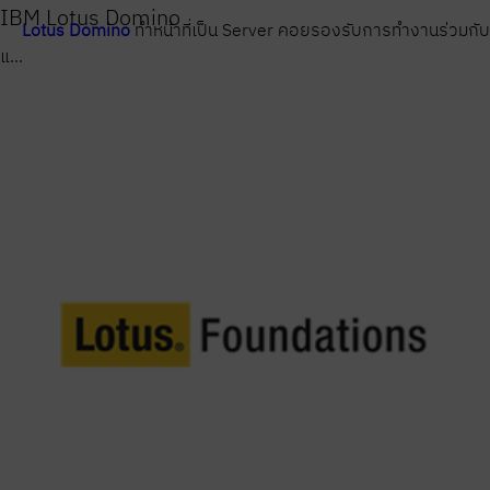
IBM Lotus Domino
Lotus Domino
ทำหน้าที่เป็น Server คอยรองรับการทำงานร่วมกับ
แ...