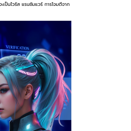
จะเป็นไวรัส แรนซัมแวร์ การโจมตีจาก