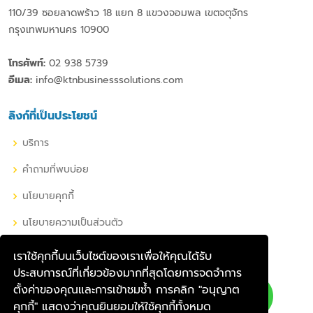
110/39 ซอยลาดพร้าว 18 แยก 8 แขวงจอมพล เขตจตุจักร
กรุงเทพมหานคร 10900
โทรศัพท์:
02 938 5739
อีเมล:
info@ktnbusinesssolutions.com
ลิงก์ที่เป็นประโยชน์
บริการ
คำถามที่พบบ่อย
นโยบายคุกกี้
นโยบายความเป็นส่วนตัว
เราใช้คุกกี้บนเว็บไซต์ของเราเพื่อให้คุณได้รับ
เครือข่ายโซเชียลของเรา
ประสบการณ์ที่เกี่ยวข้องมากที่สุดโดยการจดจำการ
ตั้งค่าของคุณและการเข้าชมซ้ำ การคลิก "อนุญาต
คุณสามารถติดตามเราผ่านช่องทาง เครือข่ายโซเชียล ไม่ว่าจะเป็น
คุกกี้" แสดงว่าคุณยินยอมให้ใช้คุกกี้ทั้งหมด