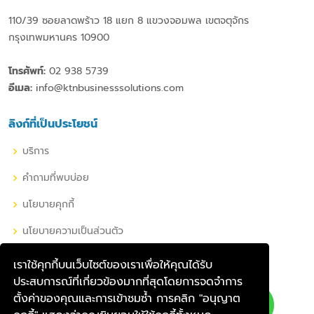
110/39 ซอยลาดพร้าว 18 แยก 8 แขวงจอมพล เขตจตุจักร
กรุงเทพมหานคร 10900
โทรศัพท์:
02 938 5739
อีเมล:
info@ktnbusinesssolutions.com
ลิงก์ที่เป็นประโยชน์
บริการ
คำถามที่พบบ่อย
นโยบายคุกกี้
นโยบายความเป็นส่วนตัว
เราใช้คุกกี้บนเว็บไซต์ของเราเพื่อให้คุณได้รับ
เครือข่ายโซเชียลของเรา
ประสบการณ์ที่เกี่ยวข้องมากที่สุดโดยการจดจำการ
ตั้งค่าของคุณและการเข้าชมซ้ำ การคลิก "อนุญาต
คุณสามารถติดตามเราผ่านช่องทาง เครือข่ายโซเชียล ไม่ว่าจะเป็น